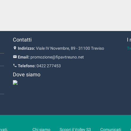
Contatti
I
Indirizzo:
Viale IV Novembre, 89 - 31100 Treviso
T
Email:
promozione@fipavtreuno.net
Telefono:
0422 277453
Dove siamo
rvati.
Chi siamo
Scopri il Volley S3
Comunicati