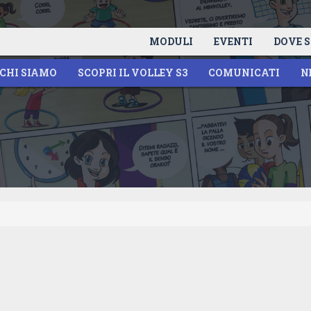
MODULI
EVENTI
DOVE S
CHI SIAMO
SCOPRI IL VOLLEY S3
COMUNICATI
N