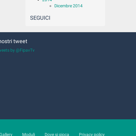
Dicembre 2014
SEGUICI
 nostri tweet
weets by @FipavTv
Gallery
Moduli
Dove si gioca
Privacy policy