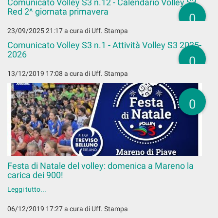
Comunicato Volley S3 n.12 - Calendario Volley S3
Red 2^ giornata primavera
0
23/09/2025 21:17
a cura di Uff. Stampa
Comunicato Volley S3 n.1 - Attività Volley S3 2025-
2026
0
13/12/2019 17:08
a cura di Uff. Stampa
0
Festa di Natale del volley: domenica a Mareno la
carica dei 900!
Leggi tutto...
06/12/2019 17:27
a cura di Uff. Stampa