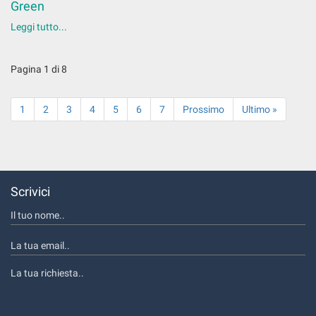
Green
Leggi tutto...
Pagina 1 di 8
1
2
3
4
5
6
7
Prossimo
Ultimo »
Scrivici