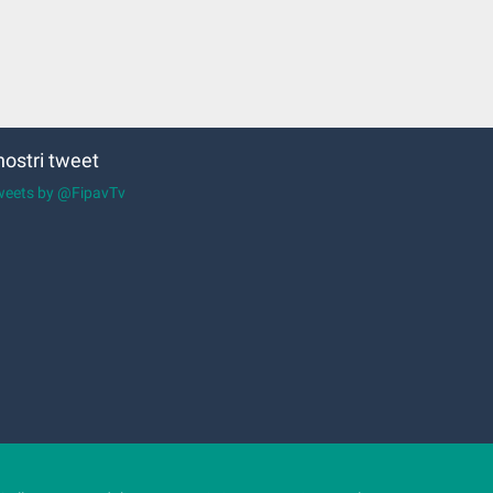
 nostri tweet
weets by @FipavTv