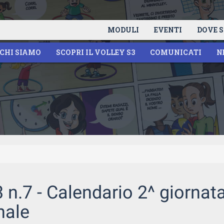
MODULI
EVENTI
DOVE S
CHI SIAMO
SCOPRI IL VOLLEY S3
COMUNICATI
N
n.7 - Calendario 2^ giornat
nale